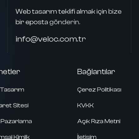
Web tasarım teklifi almak için bize
bir eposta gönderin.
info@veloc.com.tr
metler
Bağlantılar
Tasarım
Çerez Politikası
aret Sitesi
KVKK
al Pazarlama
Açık Rıza Metni
sal Kimlik
İletişim