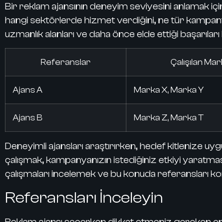
Bir reklam ajansının deneyim seviyesini anlamak için,
hangi sektörlerde hizmet verdiğini, ne tür kampanya
uzmanlık alanları ve daha önce elde ettiği başarıları h
Referanslar
Çalışılan Mar
Ajans A
Marka X, Marka Y
Ajans B
Marka Z, Marka T
Deneyimli ajansları araştırırken, hedef kitlenize u
çalışmak, kampanyanızın istediğiniz etkiyi yaratması
çalışmaları incelemek ve bu konuda referansları k
Referansları İnceleyin
Reklam ajansı seçerken dikkat etmeniz gereken en ö