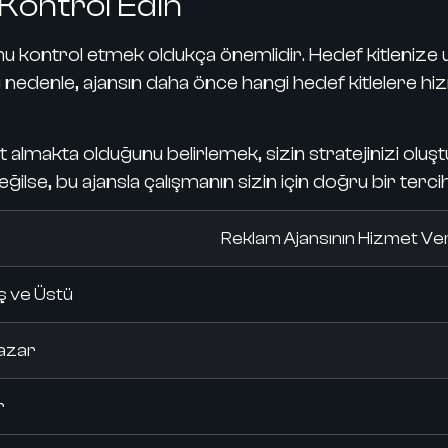
Kontrol Edin
nu kontrol etmek oldukça önemlidir.
Hedef kitlenize 
Bu nedenle, ajansın daha önce hangi hedef kitlelere 
t almakta olduğunu belirlemek, sizin stratejinizi olu
eğilse, bu ajansla çalışmanın sizin için doğru bir terc
Reklam Ajansının Hizmet Verd
ş ve Üstü
Pazar
r