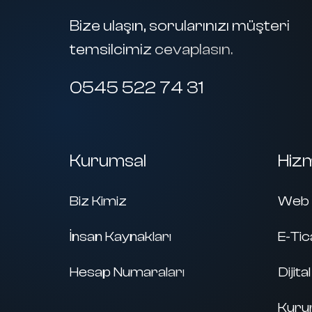
Bize ulaşın, sorularınızı müşteri
temsilcimiz cevaplasın.
0545 522 74 31
Kurumsal
Hiz
Biz Kimiz
Web 
İnsan Kaynakları
E-Tic
Hesap Numaraları
Dijit
Kurum