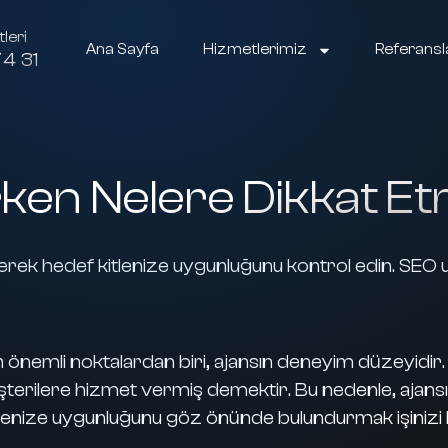
leri
Ana Sayfa
Hizmetlerimiz
Referansl
4 31
ken Nelere Dikkat Etm
eyerek hedef kitlenize uygunluğunu kontrol edin. SEO 
nemli noktalardan biri, ajansın deneyim düzeyidir. D
üşterilere hizmet vermiş demektir. Bu nedenle, ajan
lenize uygunluğunu göz önünde bulundurmak işinizi k