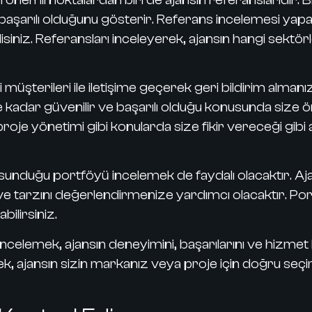
başarılı olduğunu gösterir. Referans incelemesi yapar
isiniz. Referansları inceleyerek, ajansın hangi sektörl
üşterileri ile iletişime geçerek geri bildirim almanı
ne kadar güvenilir ve başarılı olduğu konusunda size ö
i, proje yönetimi gibi konularda size fikir vereceği gib
sunduğu portföyü incelemek de faydalı olacaktır.
Aja
sini ve tarzını değerlendirmenize yardımcı olacaktır. P
bilirsiniz.
ncelemek, ajansın deneyimini, başarılarını ve hizmet
ek, ajansın sizin markanız veya proje için doğru seçim