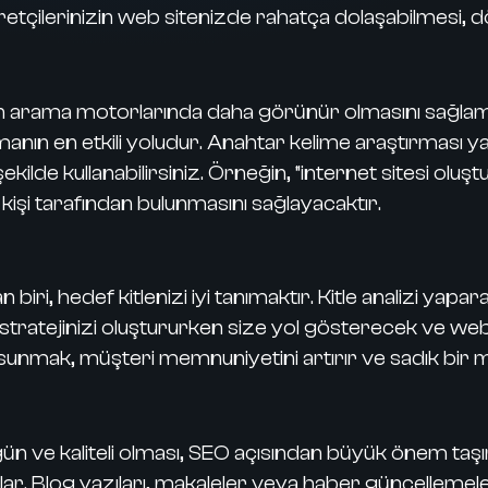
retçilerinizin web sitenizde rahatça dolaşabilmesi, d
arama motorlarında daha görünür olmasını sağlamak
manın en etkili yoludur. Anahtar kelime araştırması 
 şekilde kullanabilirsiniz. Örneğin, “internet sitesi o
 kişi tarafından bulunmasını sağlayacaktır.
ri, hedef kitlenizi iyi tanımaktır. Kitle analizi yaparak, 
erik stratejinizi oluştururken size yol gösterecek ve web
ler sunmak, müşteri memnuniyetini artırır ve sadık bir
ün ve kaliteli olması, SEO açısından büyük önem taşır
ar. Blog yazıları, makaleler veya haber güncellemeleri