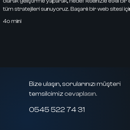
olarak geliştirme yaparak, hedef kitlenizle etkili bi
tüm stratejileri sunuyoruz. Başarılı bir web sitesi için
4o mini
Bize ulaşın, sorularınızı müşteri
temsilcimiz cevaplasın.
0545 522 74 31