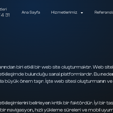
leri
Ana Sayfa
Hizmetlerimiz
Referansl
4 31
ından biri etkili bir web site oluşturmaktır. Web sitele
yle etkileşimde bulunduğu sanal platformlardır. Bu nede
 da büyük önem taşır. İşte web sitesi oluşturmanın v
kileşimlerini belirleyen kritik bir faktördür. İyi bir ta
r navigasyon, hızlı yükleme süreleri ve mobil uyumlulu