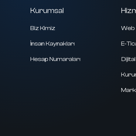
Kurumsal
Hiz
Biz Kimiz
Web 
İnsan Kaynakları
E-Tic
Hesap Numaraları
Dijit
Kurum
Mark