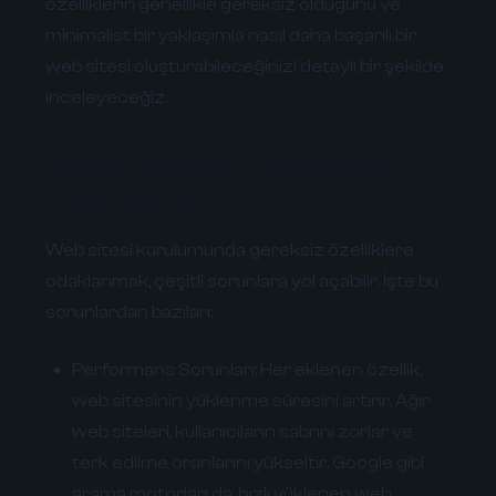
özelliklerin genellikle gereksiz olduğunu ve
minimalist bir yaklaşımla nasıl daha başarılı bir
web sitesi oluşturabileceğinizi detaylı bir şekilde
inceleyeceğiz.
Neden Gereksiz Özelliklerden
Kaçınmalıyız?
Web sitesi kurulumunda gereksiz özelliklere
odaklanmak, çeşitli sorunlara yol açabilir. İşte bu
sorunlardan bazıları:
Performans Sorunları:
Her eklenen özellik,
web sitesinin yüklenme süresini artırır. Ağır
web siteleri, kullanıcıların sabrını zorlar ve
terk edilme oranlarını yükseltir. Google gibi
arama motorları da, hızlı yüklenen web