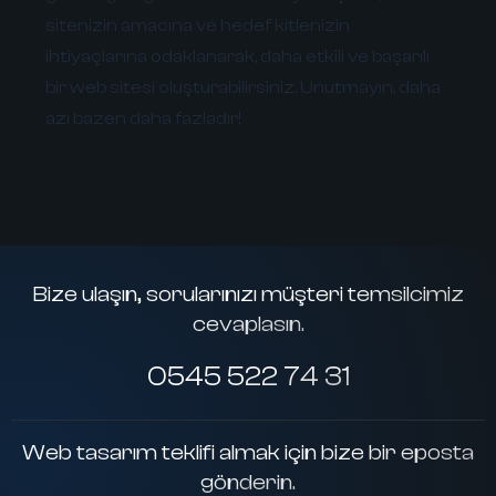
sitenizin amacına ve hedef kitlenizin
ihtiyaçlarına odaklanarak, daha etkili ve başarılı
bir web sitesi oluşturabilirsiniz. Unutmayın, daha
azı bazen daha fazladır!
Bize ulaşın, sorularınızı müşteri temsilcimiz
cevaplasın.
0545 522 74 31
Web tasarım teklifi almak için bize bir eposta
gönderin.