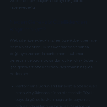
web sitesi için ipuçlarını detaylı bir şekilde
inceleyeceğiz.
Neden Gereksiz Özelliklerden
Kaçınmalıyız?
Web sitenize eklediğiniz her özellik, beraberinde
bir maliyet getirir. Bu maliyet sadece finansal
değil, aynı zamanda performans, kullanıcı
deneyimi ve bakım açısından da kendini gösterir.
İşte gereksiz özelliklerden kaçınmanın başlıca
nedenleri:
Performans Sorunları:
Her ekstra özellik, web
sitenizin yüklenme süresini artırabilir. Büyük
boyutlu görseller, karmaşık animasyonlar,
çok sayıda eklenti ve betik, sayfa yükleme