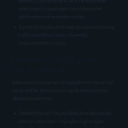
kullanın. Çok fazla renk ve font kullanmak,
web sitenizin karmaşık ve profesyonel
görünmemesine neden olabilir.
Ziyaretçi Sayacı:
Artık pek de işlevi kalmamış,
hatta amatörce duran ziyaretçi
sayaçlarından kaçının.
Daha Hızlı ve Verimli Bir Web
Sitesi İçin İpuçları
Web sitenizi kurarken ve geliştirirken daha hızlı
ve verimli bir deneyim için aşağıdaki ipuçlarını
dikkate alabilirsiniz:
Hedef Kitlenizi Tanıyın:
Web sitenizin hedef
kitlesini ve onların ihtiyaçlarını iyi anlayın.