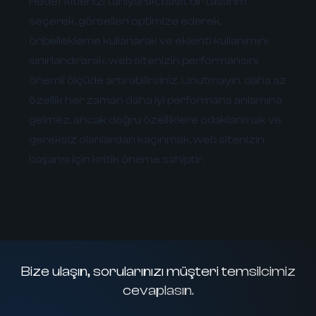
Hedef kitlenizi tanıyarak, basit bir tasarım
seçerek, görselleri optimize ederek,
önbellekleme kullanarak ve eklenti kullanımını
sınırlandırarak, web sitenizin performansını
önemli ölçüde artırabilirsiniz. Unutmayın, daha az
özellik her zaman daha iyi performans anlamına
gelmez, ancak doğru özelliklere odaklanmak ve
gereksiz olanlardan kaçınmak, web sitenizin
başarısı için kritik öneme sahiptir.
Bize ulaşın, sorularınızı müşteri temsilcimiz
cevaplasın.