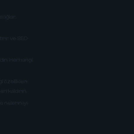
sağlar.
tırır ve SEO
edin. Herhangi
 özellikleri
eri kaldırın.
e nelerin iyi