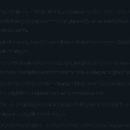
zi Belirleyin:
Web sitenizin amacını ve hedef kitlenizi n
izde hangi bilgileri sunmanız gerektiğine ve hangi özell
karar verin.
çin:
Karmaşık ve gösterişli tasarımlardan kaçının. Basit, 
asarım seçin.
ileri Kullanın:
Web siteniz için gerçekten gerekli olan e
nin web sitenizin performansını nasıl etkileyeceğini araş
larak Güncelleyin:
Kullandığınız eklentileri düzenli olara
lik açıklarını kapatır ve performansı artırır.
Web sitenizin yüklenme hızını etkileyen en önemli fakt
imize edilmiş bir tema seçin.
din:
Web sitenizdeki resimleri optimize edin. Büyük bo