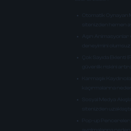
Otomatik Oynayan M
sitenizden hemen ayr
Aşırı Animasyonlar v
deneyimini olumsuz e
Çok Sayıda Eklenti (P
güvenlik riskini artı
Karmaşık Kaydırıcılar
kaçırmalarına neden 
Sosyal Medya Akışla
sitenizden uzaklaştır
Pop-up Pencereler:
ayrılmalarına neden o