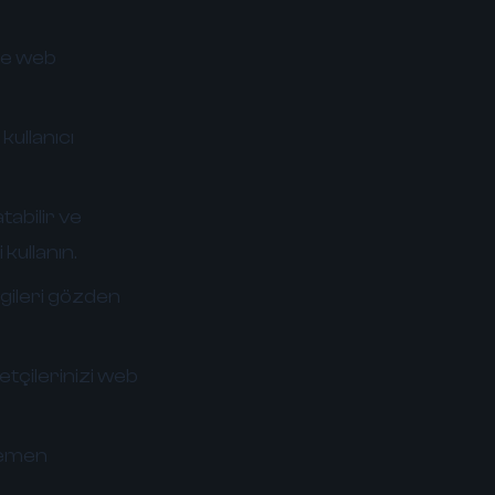
 ve web
kullanıcı
tabilir ve
kullanın.
ilgileri gözden
etçilerinizi web
 hemen