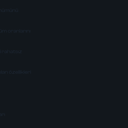
rünümünü
şüm oranlarını
i rahatsız
an özellikleri
arı