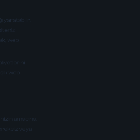
 yaratabilir.
itenizi
mak, web
iyetlerini
aşık web
enizin amacına,
gereksiz veya