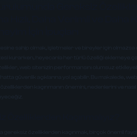
urulumunda Gereksiz Özellikl
 Hızlı, Daha Verimli ve Daha Ku
eyim İçin İpuçları
sine sahip olmak, işletmeler ve bireyler için olmazsa
itesi kurarken, heyecanla her türlü özelliği eklemeye ç
ellikler, web sitenizin performansını olumsuz etkileyebil
hatta güvenlik açıklarına yol açabilir. Bu makalede, web
zelliklerden kaçınmanın önemini, nedenlerini ve nasıl
leyeceğiz.
z Özelliklerden Kaçınmalıyız?
 gereksiz özelliklerden kaçınmak, birçok önemli fayda