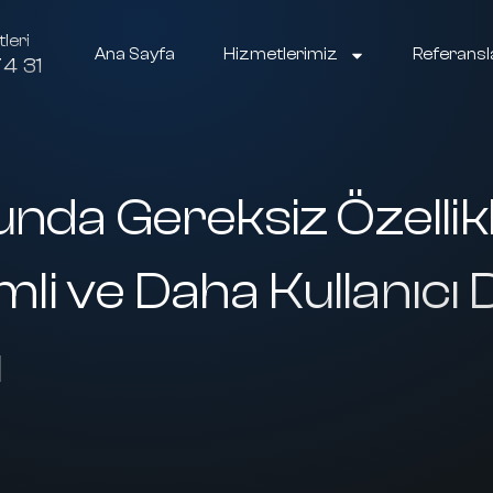
leri
Ana Sayfa
Hizmetlerimiz
Referansl
4 31
nda Gereksiz Özelli
mli ve Daha Kullanıcı 
ı