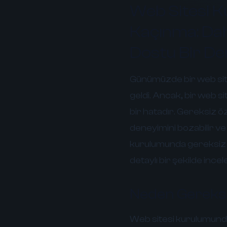
Web Sitesi K
Kaçınma: Daha
Dostu Bir Den
Günümüzde bir web site
geldi. Ancak, bir web s
bir hatadır. Gereksiz öz
deneyimini bozabilir ve 
kurulumunda gereksiz ö
detaylı bir şekilde ince
Neden Gereksi
Web sitesi kurulumunda