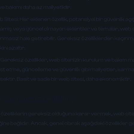
ve bakımı daha az maliyetlidir.
 Sitesi:
Her eklenen özellik, potansiyel bir güvenlik açığı
nmamış veya güncel olmayan eklentiler ve temalar, web s
vunmasız hale getirebilir. Gereksiz özelliklerden kaçın
ini azaltır.
Gereksiz özellikler, web sitenizin kurulum ve bakım mal
 test etme, güncelleme ve güvenlik gibi maliyetler, karm
sektir. Basit ve sade bir web sitesi, daha ekonomiktir.
r Gereksiz Olabilir?
gi özelliklerin gereksiz olduğuna karar vermek, web sit
ğine bağlıdır. Ancak, genel olarak aşağıdaki özellikler 