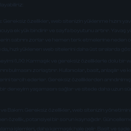
ayabiliriz:
:
Gereksiz özellikler, web sitenizin yüklenme hızını yav
ucuya ek yük bindirir ve sayfa boyutunu artırır. Yavaş y
ilerin sabrını zorlar ve hemen terk etmelerine neden ol
da, hızlı yüklenen web sitelerini daha üst sıralarda gös
neyimi (UX):
Karmaşık ve gereksiz özelliklerle dolu bir w
rını bulmasını zorlaştırır. Kullanıcılar, basit, anlaşılır ve
erini tercih ederler. Gereksiz özelliklerden arındırılmış
iyi bir deneyim yaşamasını sağlar ve sitede daha uzun sü
 ve Bakım:
Gereksiz özellikler, web sitenizin yönetimini
enen özellik, potansiyel bir sorun kaynağıdır. Güncellem
lama işlemleri, daha karmaşık hale gelir. Basit ve sade 