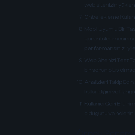
web sitenizin yüklen
Önbellekleme Kullan
Mobil Uyumlu Bir Ta
görüntülenmesini sağ
performansınızı iyile
Web Sitenizi Test Ed
bir sorun olup olmadı
Analizleri Takip Edin:
kullandığını ve hangi 
Kullanıcı Geri Bildirim
olduğunu ve nelerin i
Örnek Senary