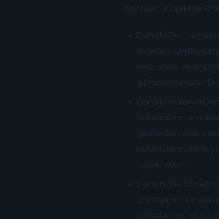
faydaları şu şekilde sıral
Daha İyi Performans
eklenen özellik, sun
web sitesi, ziyaretç
gibi arama motorları 
Daha İyi Kullanıcı De
kullanıcıların aradıkla
gezilebilen web sitel
kullanıcıların daha 
teşvik eder.
Daha Kolay Yönetim
zorlaştırır. Her ekl
yamaları ve hata ayık