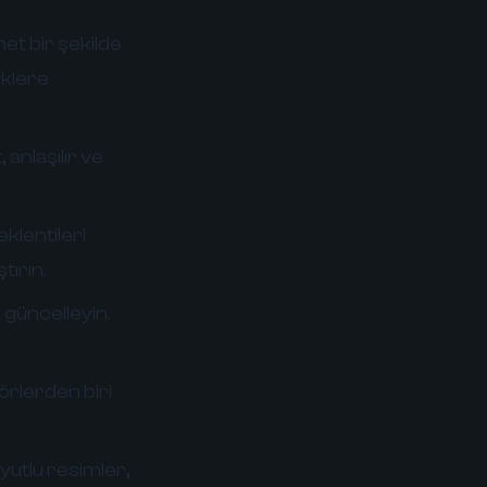
et bir şekilde
iklere
anlaşılır ve
klentileri
tırın.
k güncelleyin.
örlerden biri
yutlu resimler,