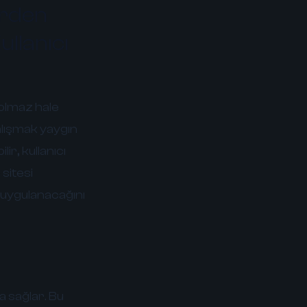
erden
llanıcı
 olmaz hale
alışmak yaygın
ir, kullanıcı
 sitesi
 uygulanacağını
 sağlar. Bu