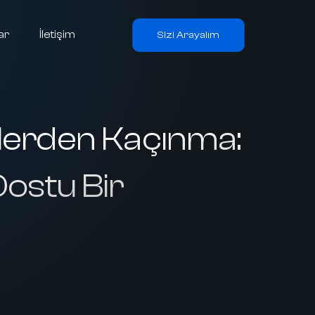
ar
İletişim
Sizi Arayalım
klerden Kaçınma:
Dostu Bir