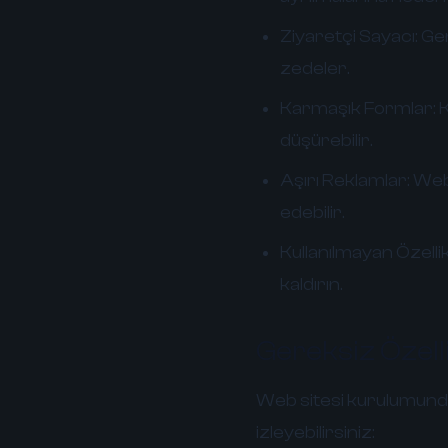
Ziyaretçi Sayacı:
Gen
zedeler.
Karmaşık Formlar:
K
düşürebilir.
Aşırı Reklamlar:
Web 
edebilir.
Kullanılmayan Özellik
kaldırın.
Gereksiz Özelli
Web sitesi kurulumunda
izleyebilirsiniz: