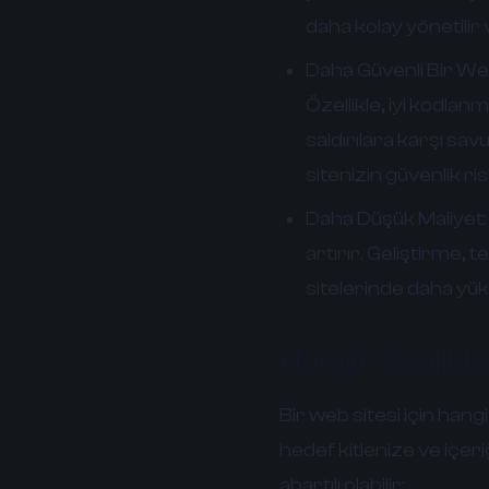
daha kolay yönetilir 
Daha Güvenli Bir Web
Özellikle, iyi kodla
saldırılara karşı sa
sitenizin güvenlik risk
Daha Düşük Maliyet:
artırır. Geliştirme,
sitelerinde daha yük
Hangi Özellikle
Bir web sitesi için han
hedef kitlenize ve içeri
abartılı olabilir: