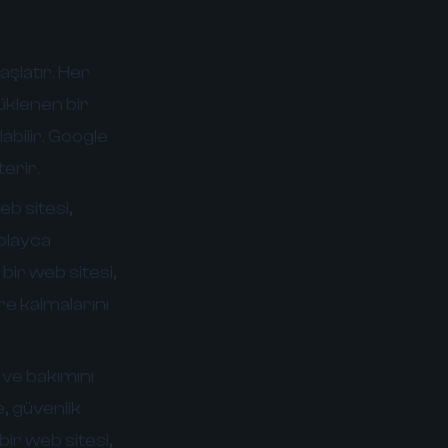
aşlatır. Her
üklenen bir
abilir. Google
terir.
eb sitesi,
 kolayca
 bir web sitesi,
re kalmalarını
 ve bakımını
e, güvenlik
bir web sitesi,