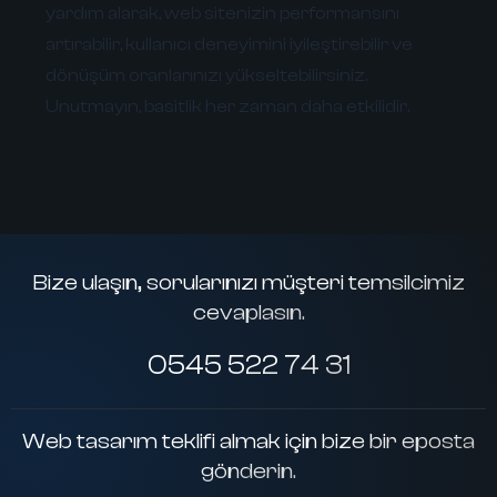
yardım alarak, web sitenizin performansını
artırabilir, kullanıcı deneyimini iyileştirebilir ve
dönüşüm oranlarınızı yükseltebilirsiniz.
Unutmayın, basitlik her zaman daha etkilidir.
Bize ulaşın, sorularınızı müşteri temsilcimiz
cevaplasın.
0545 522 74 31
Web tasarım teklifi almak için bize bir eposta
gönderin.