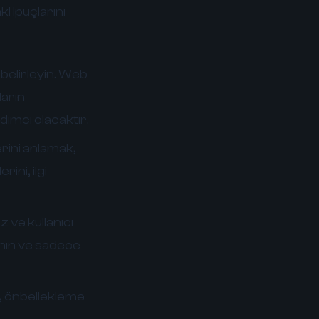
i ipuçlarını
belirleyin. Web
ların
dımcı olacaktır.
lerini anlamak,
ini, ilgi
 ve kullanıcı
ının ve sadece
n, önbellekleme