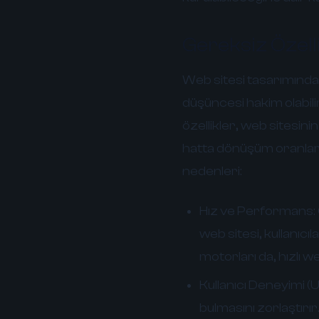
Gereksiz Özel
Web sitesi tasarımında 
düşüncesi hakim olabili
özellikler, web sitesini
hatta dönüşüm oranların
nedenleri:
Hız ve Performans:
web sitesi, kullanıcı
motorları da, hızlı we
Kullanıcı Deneyimi (U
bulmasını zorlaştırır