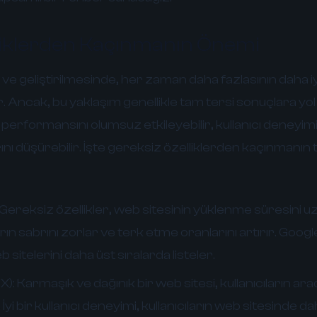
liklerden Kaçınmanın Önemi
ve geliştirilmesinde, her zaman daha fazlasının daha i
r. Ancak, bu yaklaşım genellikle tam tersi sonuçlara yo
n performansını olumsuz etkileyebilir, kullanıcı deneyimi
ı düşürebilir. İşte gereksiz özelliklerden kaçınmanın
Gereksiz özellikler, web sitesinin yüklenme süresini uz
ların sabrını zorlar ve terk etme oranlarını artırır. Goog
b sitelerini daha üst sıralarda listeler.
X):
Karmaşık ve dağınık bir web sitesi, kullanıcıların arad
. İyi bir kullanıcı deneyimi, kullanıcıların web sitesinde 