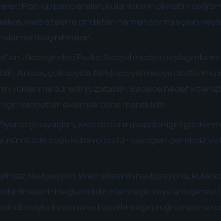
eler:
Pop-up pencereler, kullanıcıların dikkatini dağıtır 
zellikle, web sitesine girdikten hemen sonra açılan veya
lerden kaçınılmalıdır.
'ları (Gereğinden Fazla):
Sosyal medya paylaşımlarını 
abilir. Ancak, çok sayıda farklı sosyal medya platformu 
in yüklenme süresini uzatabilir. Sadece hedef kitleniz
r için widget'lar eklemek daha mantıklıdır.
Ziyaretçi sayaçları, web sitesinin popülerliğini gösterm
k, günümüzde çoğu kullanıcı bu tür sayaçları gereksiz v
.
şılmaz Navigasyon:
Web sitesinin navigasyonu, kullanıc
 bulabilmelerini sağlamalıdır. Karmaşık veya anlaşılmaz 
tesinde kaybolmasına ve hayal kırıklığına uğramasına ned