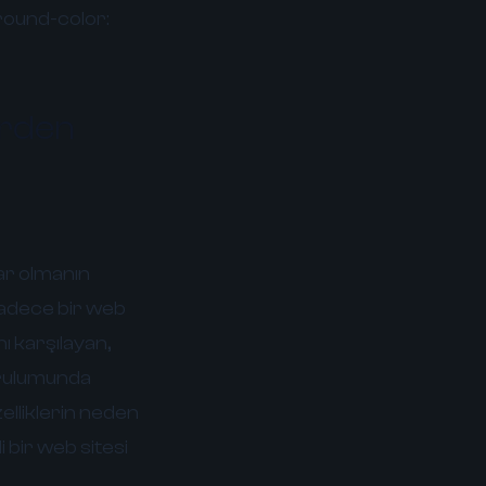
ground-color:
erden
var olmanın
 sadece bir web
ını karşılayan,
kurulumunda
lliklerin neden
i bir web sitesi