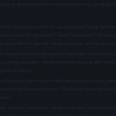
açınarak daha etkili bir web sitesi kurmak için aşağıdak
Web sitesini kurmadan önce, amacınızı net bir şekilde 
 Hangi sorunları çözecek? Hedef kitleniz kim? Bu soru
hangi özelliklerin gerekli olduğuna karar vermenize yar
ın:
Hedef kitlenizin ihtiyaçlarını, beklentilerini ve tercih
i sunmanızı sağlar. Hedef kitlenizin demografik özellikler
larını araştırın.
ım Yaklaşımı Benimseyin:
Minimalist tasarım, sade, temiz
i oluşturmanıza yardımcı olur. Gereksiz öğelerden kaç
lanın.
b sitesinin hızını artırmak için resimleri optimize edi