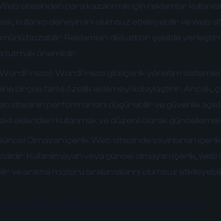
Web sitesinden para kazanmak için reklamlar kullanılab
k, kullanıcı deneyimini olumsuz etkileyebilir ve web si
nü bozabilir. Reklamları dikkatli bir şekilde yerleştir
a tutmak önemlidir.
 (WordPress):
WordPress gibi içerik yönetim sistemleri
ne birçok farklı özellik eklemeyi kolaylaştırır. Ancak, 
eb sitesinin performansını düşürebilir ve güvenlik açıkl
ekli eklentileri kullanmak ve düzenli olarak güncellemek
Güncel Olmayan İçerik:
Web sitesinde yayınlanan içerik, k
malıdır. Kullanılmayan veya güncel olmayan içerik, web s
abilir ve arama motoru sıralamalarını olumsuz etkileyebili
 Web Sitesi Kurmak İçin İpuçları