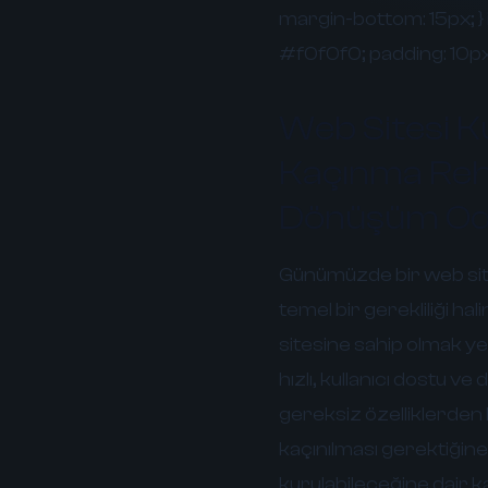
margin-bottom: 15px; } 
#f0f0f0; padding: 10px;
Web Sitesi K
Kaçınma Rehbe
Dönüşüm Oda
Günümüzde bir web sites
temel bir gerekliliği h
sitesine sahip olmak yeter
hızlı, kullanıcı dostu v
gereksiz özelliklerden
kaçınılması gerektiğine,
kurulabileceğine dair 