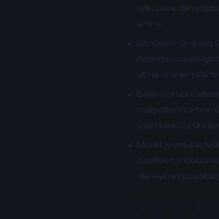
kalmasını, daha fazl
artırır.
Dönüşüm Oranları:
G
hedeften uzaklaştıra
etme oranlarını artıra
Bakım ve Güncelleme
maliyetlerini artırır.
uyumluluk sorunlarına
Mobil Uyumluluk:
Mob
özellikler, mobil cih
deneyimini bozabilir
Hangi Özellikl