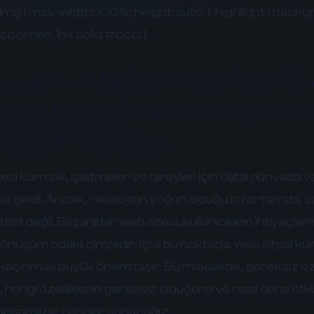
img { max-width: 100%; height: auto; } .highlight { back
 border: 1px solid #ccc; }
urulumunda Gereksiz Özellikl
ri: Hız, Kullanıcı Deneyimi ve
klı Bir Yaklaşım
i kurmak, işletmeler ve bireyler için dijital dünyada 
aline geldi. Ancak, rekabetin yoğun olduğu bu ortamda,
li değil. Başarılı bir web sitesi, kullanıcıların ihtiyaçlar
e dönüşüm odaklı olmalıdır. İşte bu noktada, web sitesi 
 kaçınmak büyük önem taşır. Bu makalede, gereksiz öze
 hangi özelliklerin gereksiz olduğuna ve nasıl daha etkil
kapsamlı bir rehber sunacağız.