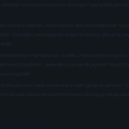
a etkileşimde bulunmasını ve dönüşüm gerçekleştirme ol
ereksiz özellikler, kullanıcıların dikkatini dağıtabilir ve on
bilir. Örneğin, karmaşık bir ödeme süreci, alışveriş se
bilir.
 Maliyetleri:
Her eklenen özellik, web sitesinin bakım
 Gereksiz özellikler, gelecekte güvenlik açıkları oluşturab
 yol açabilir.
il cihazlardan web sitelerine erişim giderek artıyor. 
azlarda web sitesinin performansını olumsuz etkileyebili
.
er Gereksizdir?