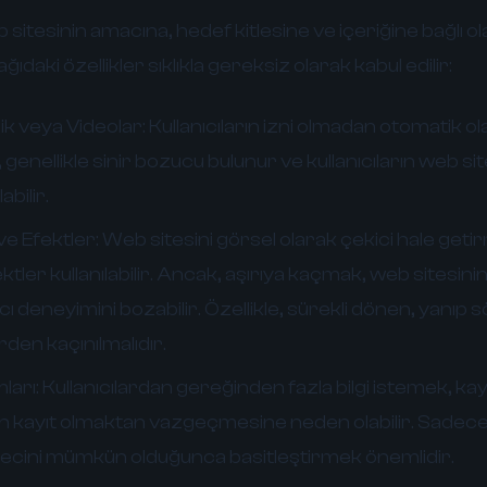
 sitesinin amacına, hedef kitlesine ve içeriğine bağlı ol
ıdaki özellikler sıklıkla gereksiz olarak kabul edilir:
k veya Videolar:
Kullanıcıların izni olmadan otomatik o
 genellikle sinir bozucu bulunur ve kullanıcıların web s
bilir.
e Efektler:
Web sitesini görsel olarak çekici hale geti
tler kullanılabilir. Ancak, aşırıya kaçmak, web sitesin
ıcı deneyimini bozabilir. Özellikle, sürekli dönen, yanıp
den kaçınılmalıdır.
ları:
Kullanıcılardan gereğinden fazla bilgi istemek, kay
rın kayıt olmaktan vazgeçmesine neden olabilir. Sadece g
recini mümkün olduğunca basitleştirmek önemlidir.