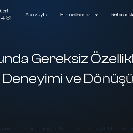
leri
Ana Sayfa
Hizmetlerimiz
Referansl
4 31
unda Gereksiz Özelli
ıcı Deneyimi ve Dönüş
 sans-serif; line-height: 1.6; margin: 20px; } h1, h2, h3 { 