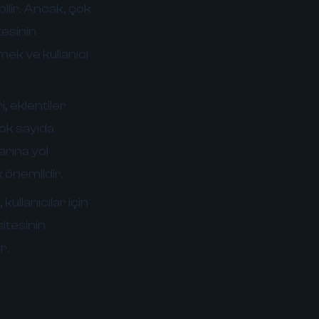
ilir. Ancak, çok
tesinin
mek ve kullanıcı
, eklentiler
çok sayıda
arına yol
 önemlidir.
ullanıcılar için
itesinin
r.