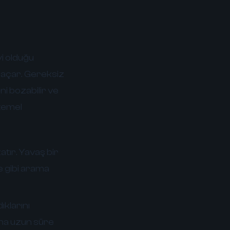
yi olduğu
l açar. Gereksiz
ni bozabilir ve
 temel
atır. Yavaş bir
le gibi arama
ıklarını
daha uzun süre