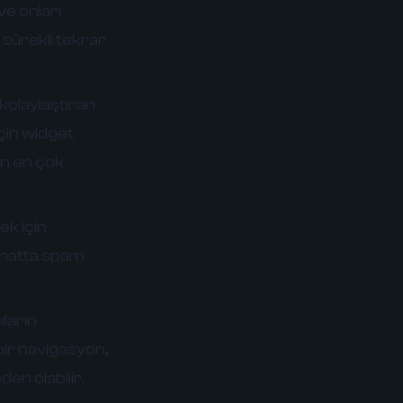
ve onları
 sürekli tekrar
kolaylaştıran
için widget
in en çok
ek için
e hatta spam
ıların
bir navigasyon,
en olabilir.