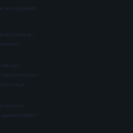
arak değişebilir.
larak başlayan
itesinden
rmek için
in performansını
 sönen veya
ıt sürecini
erekli bilgileri