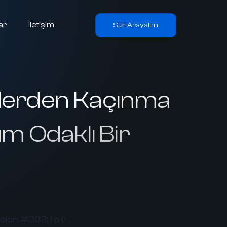
ar
İletişim
Sizi Arayalım
klerden Kaçınma
üm Odaklı Bir
color: #333; } p {