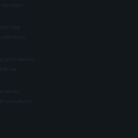
asılığını
ları asıl
petini terk
 ve güncelleme
ilir ve
Gereksiz
r ve kullanıcı