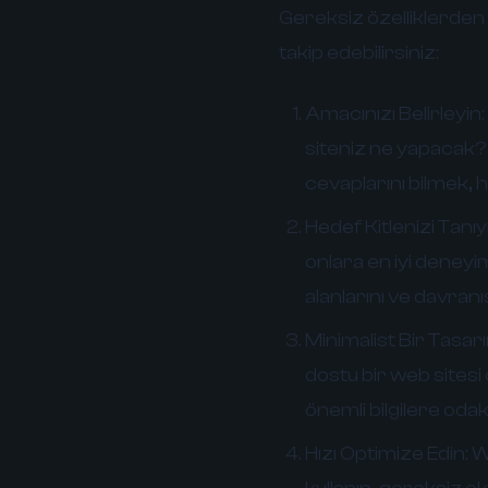
Gereksiz özelliklerden k
takip edebilirsiniz:
Amacınızı Belirleyin:
siteniz ne yapacak?
cevaplarını bilmek, 
Hedef Kitlenizi Tanıy
onlara en iyi deneyim
alanlarını ve davranış
Minimalist Bir Tasar
dostu bir web sites
önemli bilgilere odak
Hızı Optimize Edin:
We