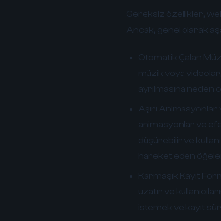
Gereksiz özellikler, web
Ancak, genel olarak aşağ
Otomatik Çalan Müzi
müzik veya videolar,
ayrılmasına neden ola
Aşırı Animasyonlar v
animasyonlar ve efek
düşürebilir ve kullan
hareket eden öğeler
Karmaşık Kayıt Form
uzatır ve kullanıcıla
istemek ve kayıt sü