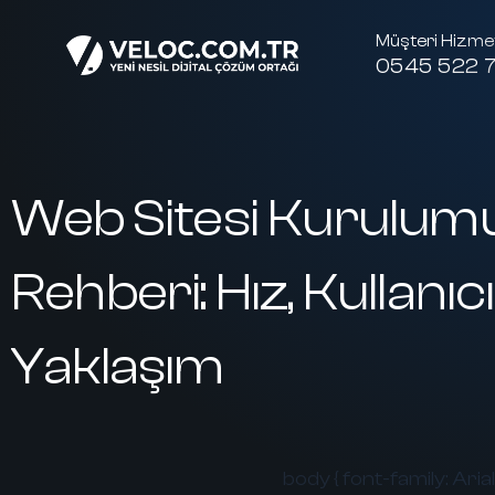
Müşteri Hizmet
0545 522 7
Web Sitesi Kurulum
Rehberi: Hız, Kullan
Yaklaşım
body { font-family: Arial,