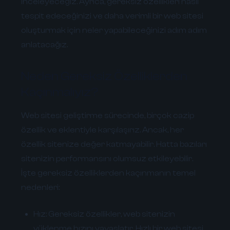
inceleyeceğiz. Ayrıca, gereksiz özellikleri nasıl
tespit edeceğinizi ve daha verimli bir web sitesi
oluşturmak için neler yapabileceğinizi adım adım
anlatacağız.
Neden Gereksiz Özelliklerden
Kaçınmalıyız?
Web sitesi geliştirme sürecinde, birçok cazip
özellik ve eklentiyle karşılaşırız. Ancak, her
özellik sitenize değer katmayabilir. Hatta bazıları
sitenizin performansını olumsuz etkileyebilir.
İşte gereksiz özelliklerden kaçınmanın temel
nedenleri:
Hız:
Gereksiz özellikler, web sitenizin
yüklenme hızını yavaşlatır. Hızlı bir web sitesi,