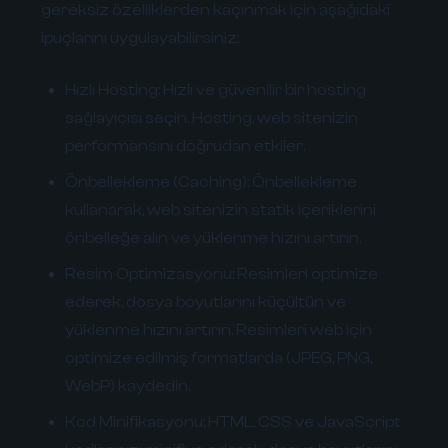
gereksiz özelliklerden kaçınmak için aşağıdaki
ipuçlarını uygulayabilirsiniz:
Hızlı Hosting:
Hızlı ve güvenilir bir hosting
sağlayıcısı seçin. Hosting, web sitenizin
performansını doğrudan etkiler.
Önbellekleme (Caching):
Önbellekleme
kullanarak, web sitenizin statik içeriklerini
önbelleğe alın ve yüklenme hızını artırın.
Resim Optimizasyonu:
Resimleri optimize
ederek, dosya boyutlarını küçültün ve
yüklenme hızını artırın. Resimleri web için
optimize edilmiş formatlarda (JPEG, PNG,
WebP) kaydedin.
Kod Minifikasyonu:
HTML, CSS ve JavaScript