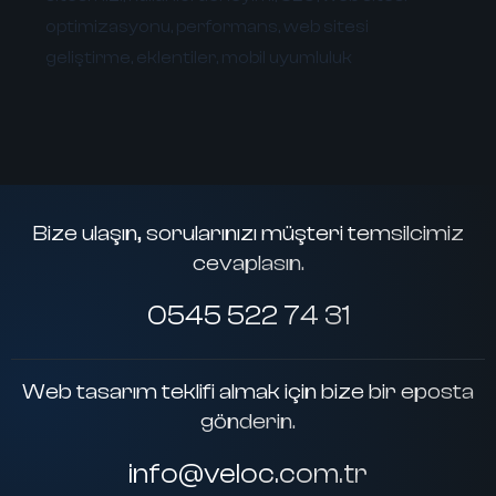
optimizasyonu, performans, web sitesi
geliştirme, eklentiler, mobil uyumluluk
Bize ulaşın, sorularınızı müşteri temsilcimiz
cevaplasın.
0545 522 74 31
Web tasarım teklifi almak için bize bir eposta
gönderin.
info@veloc.com.tr