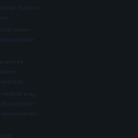
eyebilir. Sadece
rin.
ek bir anlam
ni azaltabilir.
eneyimini
klarını
e atabilir.
n etkili bir araç
. Ziyaretçilerin
ılmalarına neden
tiket