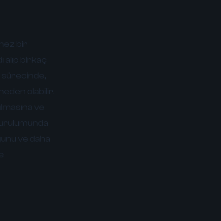
mez bir
ı alıp birkaç
m sürecinde,
den olabilir.
rılmasına ve
 kurulumunda
uğunu ve daha
de