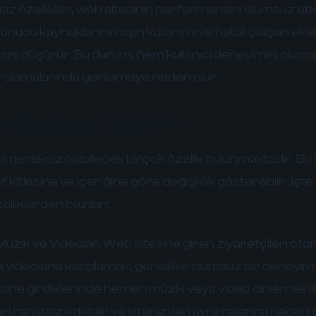
z özellikler, web sitesinin performansını olumsuz etki
nucu kaynaklarının aşırı kullanımı ve hatalı çalışan ekl
sını düşürür. Bu durum, hem kullanıcı deneyimini olum
ralamalarında gerilemeye neden olur.
r Gereksiz Olabilir?
gereksiz olabilecek birçok özellik bulunmaktadır. Bu ö
 kitlesine ve içeriğine göre değişiklik gösterebilir. İşte
elliklerden bazıları:
üzik ve Videolar:
Web sitesine giren ziyaretçileri oto
videolarla karşılamak, genellikle olumsuz bir deneyim
itesine girdiklerinde hemen müzik veya video dinlemek 
leri rahatsız edebilir ve sitenizden ayrılmalarına neden ol