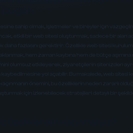
 İpuçları
sine sahip olmak, işletmeler ve bireyler için vazgeçil
Ancak, etkili bir web sitesi oluşturmak, sadece bir alan ad
daha fazlasını gerektirir. Özellikle web sitesi kurulu
daklanmak, hem zaman kaybına hem de bütçe aşımına ne
imini olumsuz etkileyerek, ziyaretçilerin sitenizden ay
n kaybedilmesine yol açabilir. Bu makalede, web sitesi
kaçınmanın önemini, bu özelliklerin neden zararlı old
uşturmak için izlenebilecek stratejileri detaylı bir şekil
z Özelliklerden Kaçınmalıyız?