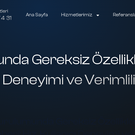
leri
Ana Sayfa
Hizmetlerimiz
Referansl
4 31
unda Gereksiz Özelli
ı Deneyimi ve Verimlili
urulumunda Gereksiz Özellikl
ri: Hız, Kullanıcı Deneyimi ve