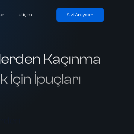
ar
İletişim
Sizi Arayalım
klerden Kaçınma
k İçin İpuçları
erden