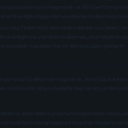
zi organize etmeyi zorlaştırabilir ve SEO performansın
 önemli ve ilgili kategorileri ve etiketleri kullanmaya öz
az Yazı Tipleri:
Web sitenizde kullanılan yazı tipleri, oku
ık ve anlaşılmaz yazı tipleri kullanmak, ziyaretçilerin iç
t ve okunabilir yazı tipleri tercih etmeye özen gösterin.
ulumunda Verimliliği Artırma Strat
gereksiz özelliklerden kaçınarak, daha hızlı, kullanıcı 
mak mümkündür. İşte bu hedefe ulaşmanıza yardımcı ol
elirleme:
Web sitesi kurulumuna başlamadan önce, web
sini belirleyin. Hangi bilgilere ihtiyacınız olduğunu ve ha