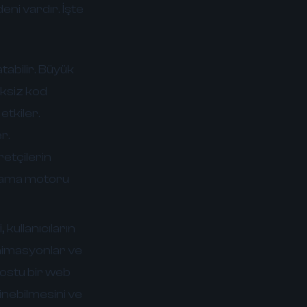
ni vardır. İşte
tabilir. Büyük
eksiz kod
etkiler.
r.
etçilerin
 arama motoru
 kullanıcıların
animasyonlar ve
 dostu bir web
zinebilmesini ve