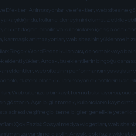
e Efektler:
Animasyonlar ve efektler, web sitesine görs
ıya kaçıldığında, kullanıcı deneyimini olumsuz etkileyebili
dikkat dağıtıcı olabilir ve kullanıcıların içeriğe odakla
ca, karmaşık animasyonlar, web sitesinin yüklenme hızını
ler:
Birçok WordPress kullanıcısı, denemek veya belirli 
ok eklenti yükler. Ancak, bu eklentilerin birçoğu daha s
ayan eklentiler, web sitesinin performansını yavaşlatır 
 nedenle, düzenli olarak kullanılmayan eklentilerin kaldır
ları:
Web sitenizde bir kayıt formu bulunuyorsa, sade
n gösterin. Aşırı bilgi istemek, kullanıcıların kayıt olma 
sta adresi ve şifre gibi temel bilgiler genellikle yeterlidir
ları (Çok Fazla):
Sosyal medya widget'ları, web siteniz
nıtmanıza yardımcı olabilir. Ancak, çok fazla widget 