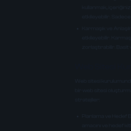
kullanmak, içeriğini
etkileyebilir. Sadece
Karmaşık ve Anlaşılm
etkileyebilir. Karmaş
zorlaştırabilir. Basi
Web Sitesi Kur
Web sitesi kurulumunda 
bir web sitesi oluştur
stratejiler:
Planlama ve Hedef B
amacını ve hedef kitle