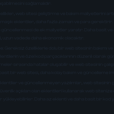
laşabilmesini sağlamalıdır.
likler, web sitesi geliştirme ve bakım maliyetlerini artı
armaşık eklentiler, daha fazla zaman ve para gerektirir.
ve güncellenmesi de ek maliyetler yaratır. Daha basit ve
si, uzun vadede daha ekonomik olacaktır.
e:
Gereksiz özelliklerle dolu bir web sitesinin bakımı 
lentilerin ve özel kod parçacıklarının düzenli olarak g
meler sırasında hatalar oluşabilir ve web sitesinin çalı
 basit bir web sitesi, daha kolay bakım ve güncelleme i
lentiler ve güncellenmeyen yazılımlar, web sitesinin g
güvenlik açıkları olan eklentileri kullanarak web sitenize 
r yükleyebilirler. Daha az eklenti ve daha basit bir kod y