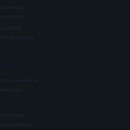
ızı olumsuz
en gösterin.
nabilirliği
eriği okumasını
ejileri
dostu ve verimli
acak bazı
 sitenizin
ngi özellikleri