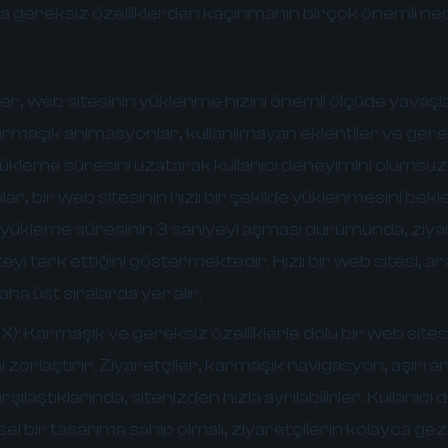
 gereksiz özelliklerden kaçınmanın birçok önemli nede
er, web sitesinin yüklenme hızını önemli ölçüde yavaşla
armaşık animasyonlar, kullanılmayan eklentiler ve ger
yükleme süresini uzatarak kullanıcı deneyimini olumsuz 
r, bir web sitesinin hızlı bir şekilde yüklenmesini bekle
 yükleme süresinin 3 saniyeyi aşması durumunda, ziyar
teyi terk ettiğini göstermektedir. Hızlı bir web sitesi,
ha üst sıralarda yer alır.
X):
Karmaşık ve gereksiz özelliklerle dolu bir web sitesi,
ı zorlaştırır. Ziyaretçiler, karmaşık navigasyon, aşırı 
rşılaştıklarında, sitenizden hızla ayrılabilirler. Kullanıcı
isel bir tasarıma sahip olmalı, ziyaretçilerin kolayca ge