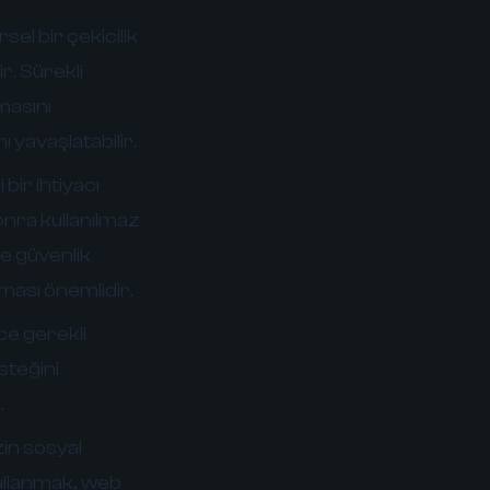
el bir çekicilik
r. Sürekli
nmasını
 yavaşlatabilir.
bir ihtiyacı
onra kullanılmaz
ve güvenlik
ılması önemlidir.
ce gerekli
isteğini
.
in sosyal
kullanmak, web