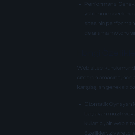
Performans:
Gereksi
yüklenme süreleri, su
sitesinin performan
de arama motoru sı
Hangi Özellikle
Web sitesi kurulumunda 
sitesinin amacına, hedef
karşılaşılan gereksiz öz
Otomatik Oynayan M
başlayan müzik veya 
kullanıcı, bir web s
özellikler, ziyaretçi