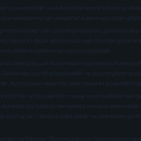
zını yavaşlatabilir ve kullanıcı deneyimini olumsuz etkil
ya hesaplarınız için widget'lar kullanmaya özen göste
mişte popüler olan ziyaretçi sayaçları, günümüzde p
tçi sayısının düşük görünmesi, web sitenizin güvenilirliği
web sitesinin yüklenme hızını yavaşlatabilir.
Web sitenizde çok fazla reklam yayınlamak, kullanıcı d
. Reklamlar, içeriği gölgeleyebilir ve ziyaretçilerin aradı
lir. Ayrıca, bazı reklamlar, web sitesinin güvenliğini risk
lanım):
Pop-up'lar, belirli bir mesajı veya teklifi iletmek içi
 kullanıldığında, kullanıcı deneyimini olumsuz etkileyebilir
n pop-up'lar, rahatsız edici olabilir ve sitenizden ayr
rileri ve Etiketler:
Blogunuzda çok fazla kategori ve e