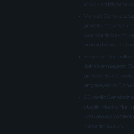
aradıkları bilgilere u
Maliyet:
Gereksiz özel
geliştirilmiş veya k
özelliklerin bakımı 
edilmiş bir web site
Bakım ve Güncellem
daha karmaşıktır. Ek
gerekir. Bu güncelle
engelleyebilir. Daha
Güvenlik:
Gereksiz ek
atabilir. Hacker'lar, 
kötü amaçlı yazılımla
risklerini azaltır.