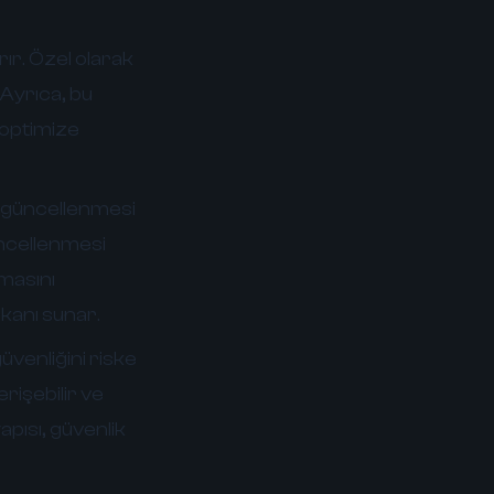
rır. Özel olarak
 Ayrıca, bu
 optimize
ve güncellenmesi
üncellenmesi
şmasını
mkanı sunar.
üvenliğini riske
erişebilir ve
apısı, güvenlik