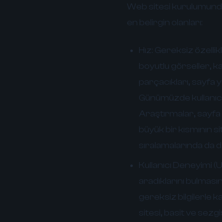
Web sitesi kurulumunda
en belirgin olanları:
Hız:
Gereksiz özellikl
boyutlu görseller, k
parçacıkları, sayfa 
Günümüzde kullanıcıla
Araştırmalar, sayfa
büyük bir kısmının si
sıralamalarında da da
Kullanıcı Deneyimi (U
aradıklarını bulmasın
gereksiz bilgilerle ka
sitesi, basit ve sezg