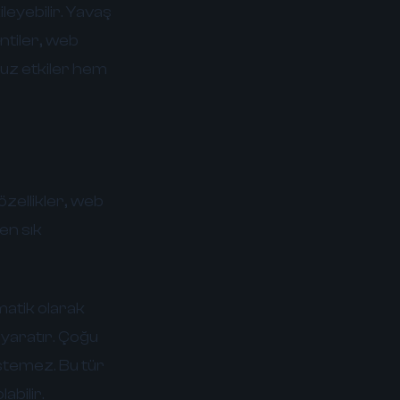
leyebilir. Yavaş
entiler, web
suz etkiler hem
zellikler, web
 en sık
matik olarak
 yaratır. Çoğu
istemez. Bu tür
abilir.