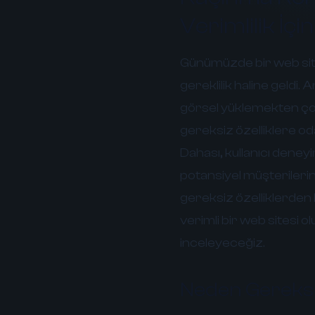
Verimlilik İçin
Günümüzde bir web site
gereklilik haline geldi. 
görsel yüklemekten çok 
gereksiz özelliklere o
Dahası, kullanıcı deney
potansiyel müşterileri
gereksiz özelliklerden 
verimli bir web sitesi ol
inceleyeceğiz.
Neden Gereksi