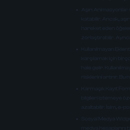
Aşırı Animasyonlar v
katabilir. Ancak, aşır
hareket eden öğeler, 
zorlaştırabilir. Ayrı
Kullanılmayan Eklenti
karşılamak için birç
hale gelir. Kullanılm
risklerini artırır. Bu
Karmaşık Kayıt Form
bilgileri istemeye öze
azaltabilir. İsim, e-po
Sosyal Medya Widget'
medya hesaplarını ta