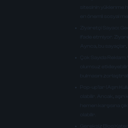
sitesinin yüklenme hı
en önemli sosyal med
Ziyaretçi Sayacı:
Geç
ifade etmiyor. Ziyare
Ayrıca, bu sayaçlar, 
Çok Sayıda Reklam:
olumsuz etkileyebilir
bulmasını zorlaştırabi
Pop-up'lar (Aşırı Kul
olabilir. Ancak, aşırı
hemen karşısına çıka
olabilir.
Gereksiz Blog Katego