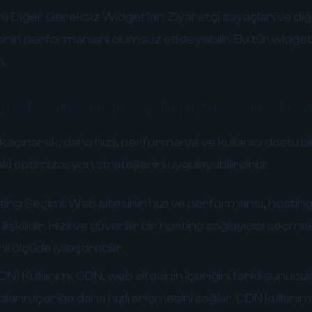
ve Diğer Gereksiz Widget'lar:
Ziyaretçi sayaçları ve di
inin performansını olumsuz etkileyebilir. Bu tür widget'
n.
 Web Sitesi İçin Optimizasyon Strate
açınarak, daha hızlı, performanslı ve kullanıcı dostu bi
i optimizasyon stratejilerini uygulayabilirsiniz:
sting Seçimi:
Web sitesinin hızı ve performansı, hosting 
lişkilidir. Hızlı ve güvenilir bir hosting sağlayıcısı seçm
ölçüde iyileştirebilir.
DN) Kullanımı:
CDN, web sitesinin içeriğini farklı sunucu
ıların içeriğe daha hızlı erişmesini sağlar. CDN kullanım