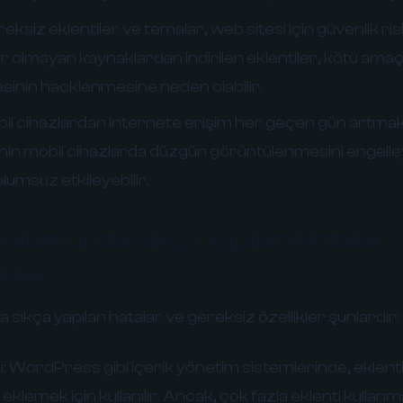
eksiz eklentiler ve temalar, web sitesi için güvenlik ris
lir olmayan kaynaklardan indirilen eklentiler, kötü amaçl
tesinin hacklenmesine neden olabilir.
il cihazlardan internete erişim her geçen gün artmak
sinin mobil cihazlarda düzgün görüntülenmesini engelley
olumsuz etkileyebilir.
rulumunda Sıkça Yapılan Hatalar 
ikler
sıkça yapılan hatalar ve gereksiz özellikler şunlardır:
:
WordPress gibi içerik yönetim sistemlerinde, eklent
r eklemek için kullanılır. Ancak, çok fazla eklenti kullan