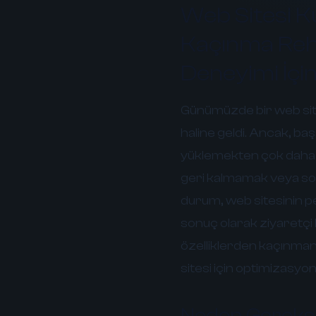
Web Sitesi K
Kaçınma Rehb
Deneyimi İçi
Günümüzde bir web sites
haline geldi. Ancak, baş
yüklemekten çok daha fa
geri kalmamak veya son
durum, web sitesinin p
sonuç olarak ziyaretçi
özelliklerden kaçınmanın
sitesi için optimizasyon 
Neden Gereksi