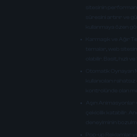
sitesinin performans
süresini artırır ve g
kullanmaya özen gös
Karmaşık ve Ağır T
temalar, web sitesi
olabilir. Basit, hızlı
Otomatik Oynayan M
kullanıcıları rahatsız
kontrolünde olan me
Aşırı Animasyonlar v
çekicilik katabilir. 
deneyiminin bozulması
Pop-up Reklamlar ve