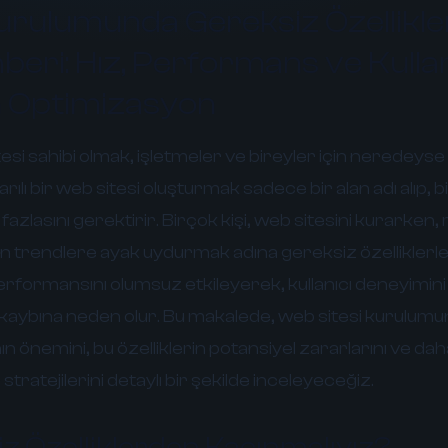
urulumunda Gereksiz Özellikl
eri: Hız, Performans ve Kullan
n Optimizasyon
i sahibi olmak, işletmeler ve bireyler için neredeyse 
arılı bir web sitesi oluşturmak sadece bir alan adı alıp, 
zlasını gerektirir. Birçok kişi, web sitesini kurarken,
 trendlere ayak uydurmak adına gereksiz özelliklerle
erformansını olumsuz etkileyerek, kullanıcı deneyimin
 kaybına neden olur. Bu makalede, web sitesi kurulum
 önemini, bu özelliklerin potansiyel zararlarını ve daha
stratejilerini detaylı bir şekilde inceleyeceğiz.
z Özelliklerden Kaçınmalıyız?