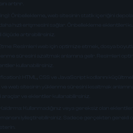
nı artırır.
ng):
Önbellekleme, web sitesinin statik içeriğini depol
e daha hızlı erişmesini sağlar. Önbellekleme eklentileri 
i ölçüde artırabilirsiniz.
Etme:
Resimleri web için optimize etmek, dosya boyutl
lenme süresini azaltmak anlamına gelir. Resimleri opti
ntiler kullanabilirsiniz.
ication):
HTML, CSS ve JavaScript kodlarını küçültme
 ve web sitesinin yüklenme süresini kısaltmak anlamına
 araçlar ve eklentiler kullanabilirsiniz.
 Kaldırma:
Kullanmadığınız veya gereksiz olan eklentileri
ansını iyileştirebilirsiniz. Sadece gerçekten gerekli ol
terin.