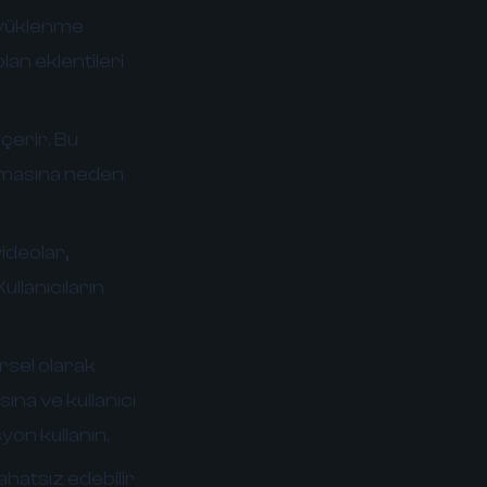
n yüklenme
lan eklentileri
çerir. Bu
olmasına neden
ideolar,
ullanıcıların
rsel olarak
sına ve kullanıcı
yon kullanın.
ahatsız edebilir