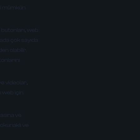
eri mümkün
butonları, web
fada çok sayıda
n olabilir.
onlarını
e videolar,
ı web için
masına ve
okunaklı ve