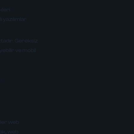
kleri
ı yazılımlar
tadır. Gereksiz
ebilir ve mobil
ve
iler web
mak, web