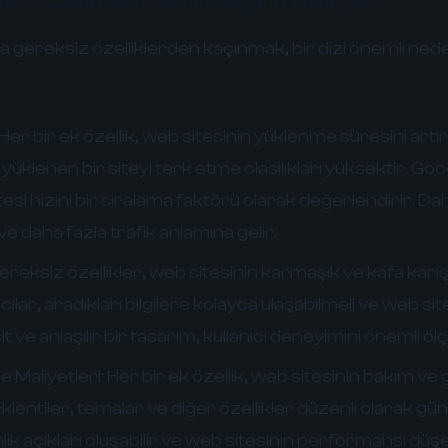
 gereksiz özelliklerden kaçınmak, bir dizi önemli ned
Her bir ek özellik, web sitesinin yüklenme süresini artırır
yüklenen bir siteyi terk etme olasılıkları yüksektir. Go
esi hızını bir sıralama faktörü olarak değerlendirir. Daha 
 ve daha fazla trafik anlamına gelir.
reksiz özellikler, web sitesinin karmaşık ve kafa karış
nıcılar, aradıkları bilgilere kolayca ulaşabilmeli ve web s
t ve anlaşılır bir tasarım, kullanıcı deneyimini önemli ölçü
 Maliyetleri:
Her bir ek özellik, web sitesinin bakım v
. Eklentiler, temalar ve diğer özellikler düzenli olarak gü
ik açıkları oluşabilir ve web sitesinin performansı düşeb