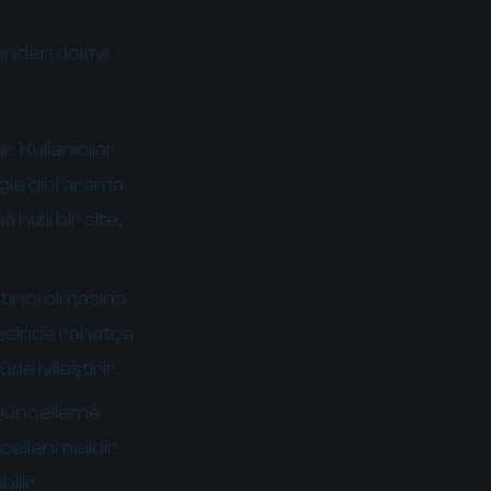
enden dolayı
. Kullanıcılar
ogle gibi arama
hızlı bir site,
tırıcı olmasına
itesinde rahatça
de iyileştirir.
e güncelleme
ncellenmelidir.
ilir.