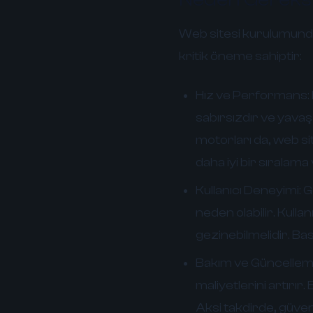
Web sitesi kurulumunda
kritik öneme sahiptir:
Hız ve Performans:
sabırsızdır ve yavaş 
motorları da, web sit
daha iyi bir sıralama
Kullanıcı Deneyimi:
Ge
neden olabilir. Kulla
gezinebilmelidir. Basi
Bakım ve Güncelleme
maliyetlerini artırır
Aksi takdirde, güvenl