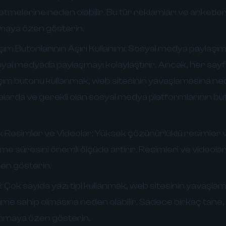
 etmelerine neden olabilir. Bu tür reklamları ve anketl
maya özen gösterin.
m Butonlarının Aşırı Kullanımı:
Sosyal medya paylaşım 
sosyal medyada paylaşmayı kolaylaştırır. Ancak, her say
ım butonu kullanmak, web sitesinin yavaşlamasına nede
arda ve gerekli olan sosyal medya platformlarının but
Resimler ve Videolar:
Yüksek çözünürlüklü resimler v
me süresini önemli ölçüde artırır. Resimleri ve videolar
en gösterin.
:
Çok sayıda yazı tipi kullanmak, web sitesinin yavaşla
me sahip olmasına neden olabilir. Sadece birkaç tane, 
lanmaya özen gösterin.