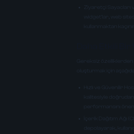
Ziyaretçi Sayacları 
widget'lar, web sites
kullanmaktan kaçını
Daha Etkili Bir
Gereksiz özelliklerden k
oluşturmak için aşağıdak
Hızlı ve Güvenilir Ho
kalitesiyle doğrudan i
performansını önemli 
İçerik Dağıtım Ağı (C
depolayarak, kullanıc