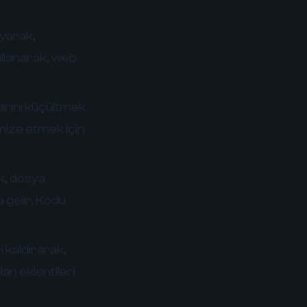
ayarak,
kullanarak, web
arını küçültmek
mize etmek için
k, dosya
 gelir. Kodu
 kaldırarak,
an eklentileri