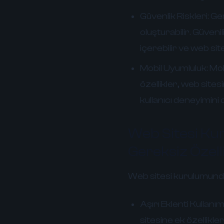
Güvenlik Riskleri:
Ger
oluşturabilir. Güveni
içerebilir ve web si
Mobil Uyumluluk:
Mob
özellikler, web site
kullanıcı deneyimini 
Web Sitesi Ku
Gereksiz Özell
Web sitesi kurulumunda 
Aşırı Eklenti Kullanımı
sitesine ek özellikle