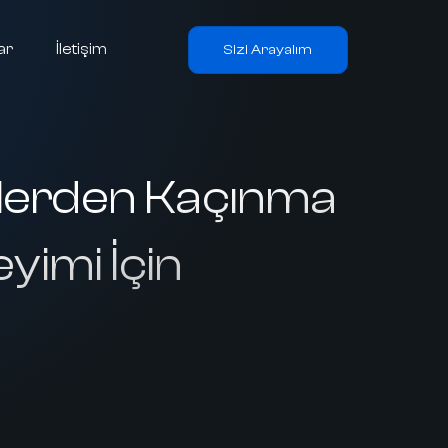
ar
İletişim
Sizi Arayalım
klerden Kaçınma
yimi İçin