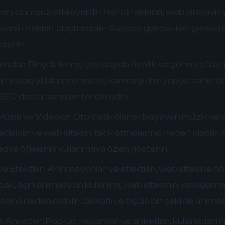
ını olumsuz etkileyebilir. Her bir eklenti, web sitesini
üvenlik riskleri oluşturabilir. Sadece gerçekten gerekli o
terin.
emalar:
Birçok tema, çok sayıda özellik ve görsel efekt i
nin yavaş yüklenmesine ve karmaşık bir yapıya sahip 
 ve SEO dostu temaları tercih edin.
üzik ve Videolar:
Otomatik olarak başlayan müzik ve v
 edebilir ve web sitesini terk etmelerine neden olabilir. K
dya öğelerini kullanmaya özen gösterin.
e Efektler:
Animasyonlar ve efektler, web sitesine gö
Ancak, aşırı animasyon kullanımı, web sitesinin yavaşlama
na neden olabilir. Dikkatli ve ölçülü bir şekilde animas
 Anketler:
Pop-up reklamlar ve anketler, kullanıcıları r