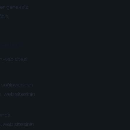
ğer gereksiz
ları
jileri
r web sitesi
sağlayıcısının
ek, web sitesinin
larda
ı, web sitesinin