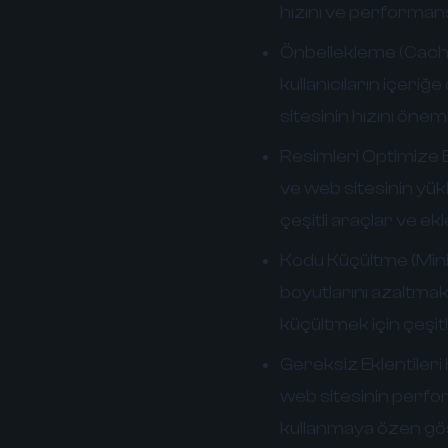
hızını ve performansı
Önbellekleme (Cachi
kullanıcıların içeriğ
sitesinin hızını öneml
Resimleri Optimize 
ve web sitesinin yük
çeşitli araçlar ve ekle
Kodu Küçültme (Minif
boyutlarını azaltmak
küçültmek için çeşitli
Gereksiz Eklentileri
web sitesinin perform
kullanmaya özen gös