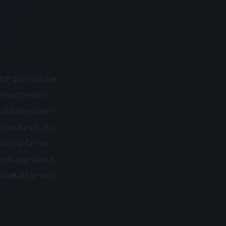
erden
ıcı
bir zorunluluk
birkaç resim
 rakiplerinden
 doldurur. Bu
i düşürür ve
unda gereksiz
 etkili bir web