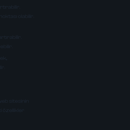
tırabilir.
ktası olabilir.
tırabilir.
bilir.
mek,
ir.
eb sitesinin
 özellikler