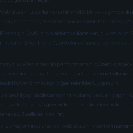
z olduğunu belirleyin.
eb sitesini tasarlarken, minimalist bir yaklaşım beni
arak, basit, anlaşılır ve kullanıcı odaklı bir tasarım oluşt
ess gibi CMS'lerde eklenti kullanırken, dikkatli olun.
ri kullanın. Eklentileri düzenli olarak güncelleyin ve kul
zasyonu:
Web sitesinin performansını düzenli olarak k
leri ve videoları optimize edin, önbellekleme kullanın, 
esini hızlandırmak için diğer teknikleri uygulayın.
sitesini yayınladıktan sonra, kullanıcı testleri yapın. Ku
ığını gözlemleyin ve geri bildirimlerini alın. Geri bildirim
 gereksiz özellikleri kaldırın.
liz araçlarını kullanarak, web sitesinin performansını v