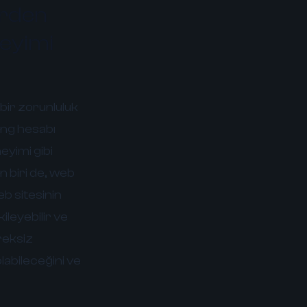
erden
neyimi
bir zorunluluk
ting hesabı
neyimi gibi
n biri de, web
b sitesinin
ileyebilir ve
reksiz
labileceğini ve