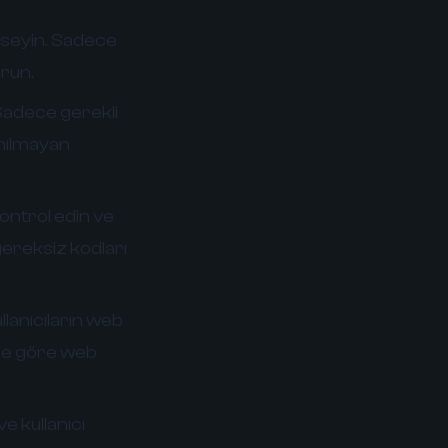
mseyin. Sadece
urun.
 Sadece gerekli
lanılmayan
ontrol edin ve
gereksiz kodları
llanıcıların web
lere göre web
e kullanıcı