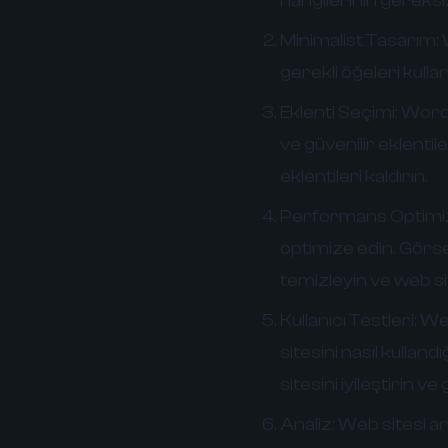
hangilerinin gereksi
Minimalist Tasarım:
W
gerekli öğeleri kullan
Eklenti Seçimi:
WordPr
ve güvenilir eklentile
eklentileri kaldırın.
Performans Optimi
optimize edin. Görsel
temizleyin ve web sit
Kullanıcı Testleri:
Web 
sitesini nasıl kulland
sitesini iyileştirin ve
Analiz:
Web sitesi ana