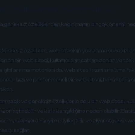
z Özelliklerden Kaçınmalıyız?
 gereksiz özelliklerden kaçınmanın birçok önemli nede
Gereksiz özellikler, web sitesinin yüklenme süresini ö
klenen bir web sitesi, kullanıcıların sabrını zorlar ve te
e gibi arama motorları da, web sitesi hızını sıralama fa
denle, hızlı ve performanslı bir web sitesi, hem kullan
iktir.
rmaşık ve gereksiz özelliklerle dolu bir web sitesi, kull
 zorlaştırabilir ve kafa karışıklığına neden olabilir. Basit,
asarım, kullanıcı deneyimini iyileştirir ve ziyaretçilerin 
asını sağlar.