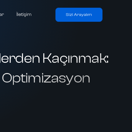
ar
İletişim
Sizi Arayalım
klerden Kaçınmak:
in Optimizasyon