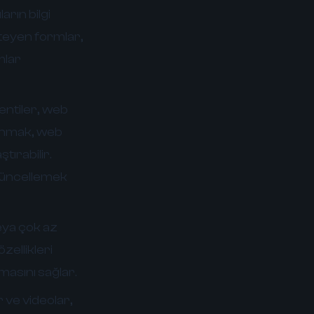
arın bilgi
steyen formlar,
rmlar
entiler, web
llanmak, web
ştırabilir.
 güncellemek
eya çok az
zellikleri
masını sağlar.
 ve videolar,