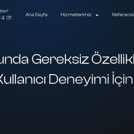
leri
Ana Sayfa
Hizmetlerimiz
Referansl
4 31
nda Gereksiz Özelli
ullanıcı Deneyimi İç