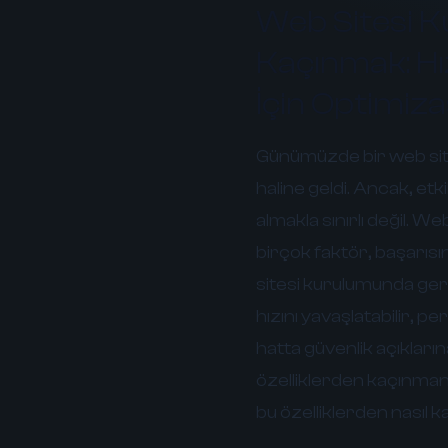
Web Sitesi K
Kaçınmak: Hı
İçin Optimiz
Günümüzde bir web sites
haline geldi. Ancak, etk
almakla sınırlı değil. We
birçok faktör, başarısı
sitesi kurulumunda gere
hızını yavaşlatabilir, p
hatta güvenlik açıkları
özelliklerden kaçınmanı
bu özelliklerden nasıl k