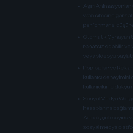
Aşırı Animasyonlar v
web sitesine görsel çe
performansı düşürebil
Otomatik Oynayan S
rahatsız edebilir ve
veya videoyu başlatm
Pop-up'lar ve Rekla
kullanıcı deneyimini o
kullanıcıları oldukça
Sosyal Medya Widget
hesaplarına bağlant
Ancak, çok sayıda wi
sosyal medya platfor