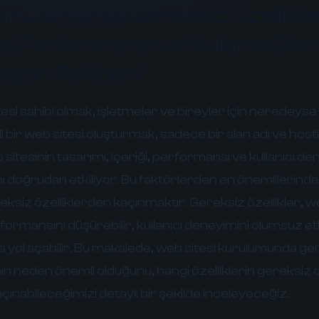
urulumunda Gereksiz Özellikl
z, Performans ve Kullanıcı De
asyon Rehberi
i sahibi olmak, işletmeler ve bireyler için neredeyse 
ili bir web sitesi oluşturmak, sadece bir alan adı ve hos
b sitesinin tasarımı, içeriği, performansı ve kullanıcı de
nı doğrudan etkiliyor. Bu faktörlerden en önemlilerinde
ksiz özelliklerden kaçınmaktır. Gereksiz özellikler, we
erformansını düşürebilir, kullanıcı deneyimini olumsuz etk
na yol açabilir. Bu makalede, web sitesi kurulumunda ge
n neden önemli olduğunu, hangi özelliklerin gereksiz o
açınabileceğimizi detaylı bir şekilde inceleyeceğiz.