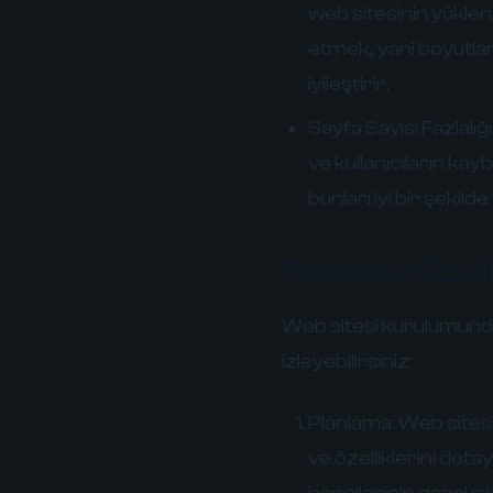
web sitesinin yüklenm
etmek, yani boyutl
iyileştirir.
Sayfa Sayısı Fazlalığı
ve kullanıcıların ka
bunları iyi bir şekil
Gereksiz Özell
Web sitesi kurulumunda
izleyebilirsiniz:
Planlama:
Web sitesi
ve özelliklerini detay