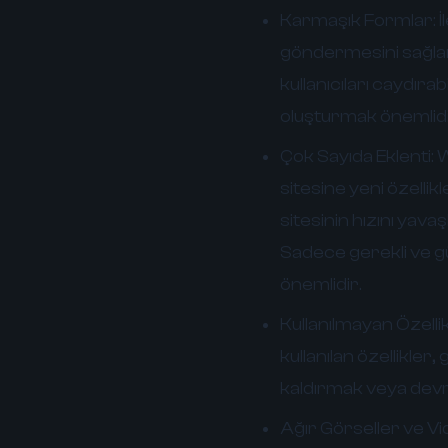
Karmaşık Formlar:
İ
göndermesini sağlar.
kullanıcıları caydırab
oluşturmak önemlidi
Çok Sayıda Eklenti:
W
sitesine yeni özellik
sitesinin hızını yavaşl
Sadece gerekli ve gü
önemlidir.
Kullanılmayan Özellik
kullanılan özellikler
kaldırmak veya devre 
Ağır Görseller ve Vi