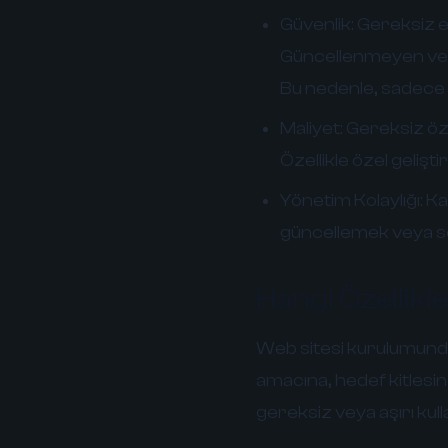
Güvenlik:
Gereksiz ekl
Güncellenmeyen veya k
Bu nedenle, sadece g
Maliyet:
Gereksiz özel
Özellikle özel gelişt
Yönetim Kolaylığı:
Kar
güncellemek veya so
Hangi Özellikle
Web sitesi kurulumunda
amacına, hedef kitlesine
gereksiz veya aşırı kull