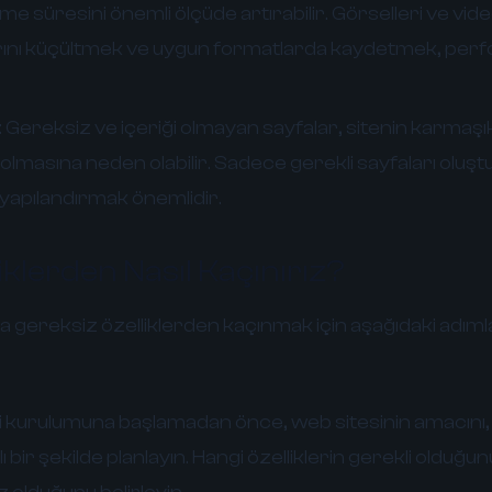
e süresini önemli ölçüde artırabilir. Görselleri ve vide
arını küçültmek ve uygun formatlarda kaydetmek, per
:
Gereksiz ve içeriği olmayan sayfalar, sitenin karma
ybolmasına neden olabilir. Sadece gerekli sayfaları olu
de yapılandırmak önemlidir.
iklerden Nasıl Kaçınırız?
 gereksiz özelliklerden kaçınmak için aşağıdaki adıml
 kurulumuna başlamadan önce, web sitesinin amacını, h
lı bir şekilde planlayın. Hangi özelliklerin gerekli olduğu