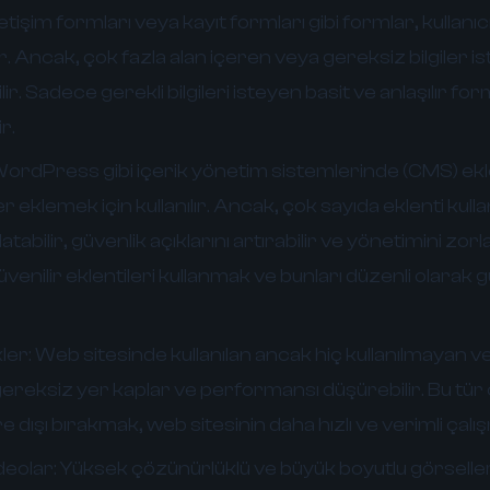
letişim formları veya kayıt formları gibi formlar, kullanıcıl
 Ancak, çok fazla alan içeren veya gereksiz bilgiler i
ilir. Sadece gerekli bilgileri isteyen basit ve anlaşılır fo
r.
ordPress gibi içerik yönetim sistemlerinde (CMS) ekl
ler eklemek için kullanılır. Ancak, çok sayıda eklenti ku
atabilir, güvenlik açıklarını artırabilir ve yönetimini zorla
venilir eklentileri kullanmak ve bunları düzenli olarak
ler:
Web sitesinde kullanılan ancak hiç kullanılmayan v
, gereksiz yer kaplar ve performansı düşürebilir. Bu tür ö
dışı bırakmak, web sitesinin daha hızlı ve verimli çalış
deolar:
Yüksek çözünürlüklü ve büyük boyutlu görseller