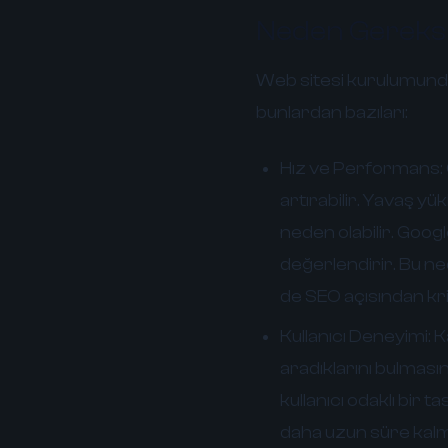
Neden Gereksi
Web sitesi kurulumunda
bunlardan bazıları:
Hız ve Performans:
artırabilir. Yavaş yü
neden olabilir. Googl
değerlendirir. Bu ne
de SEO açısından krit
Kullanıcı Deneyimi:
Ka
aradıklarını bulmasını
kullanıcı odaklı bir t
daha uzun süre kalm