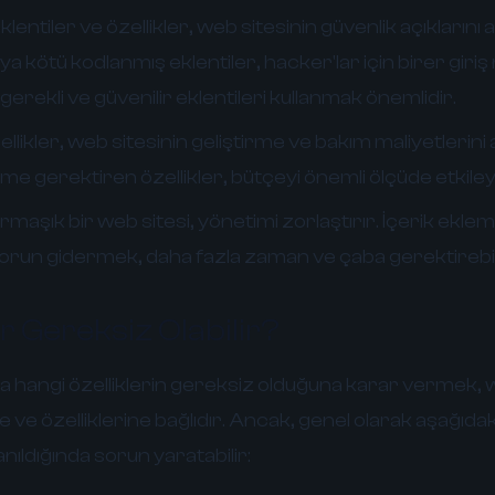
entiler ve özellikler, web sitesinin güvenlik açıklarını ar
ötü kodlanmış eklentiler, hacker'lar için birer giriş no
erekli ve güvenilir eklentileri kullanmak önemlidir.
likler, web sitesinin geliştirme ve bakım maliyetlerini ar
irme gerektiren özellikler, bütçeyi önemli ölçüde etkileye
maşık bir web sitesi, yönetimi zorlaştırır. İçerik ekle
run gidermek, daha fazla zaman ve çaba gerektirebil
r Gereksiz Olabilir?
 hangi özelliklerin gereksiz olduğuna karar vermek, w
 ve özelliklerine bağlıdır. Ancak, genel olarak aşağıdaki
anıldığında sorun yaratabilir: