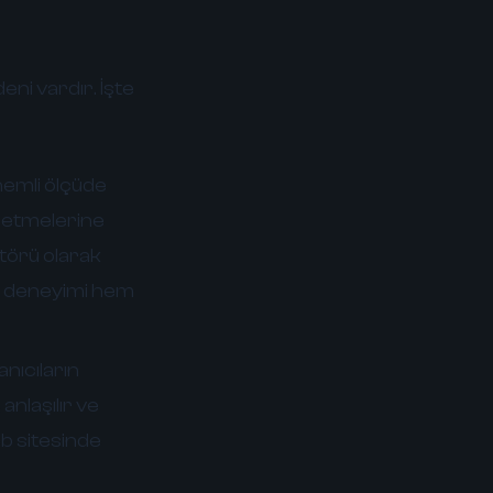
ni vardır. İşte
nemli ölçüde
rk etmelerine
ktörü olarak
ıcı deneyimi hem
anıcıların
 anlaşılır ve
web sitesinde