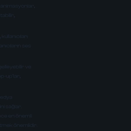
r animasyonlar,
abilir,
ullanıcıları
anıcıların ses
elleyebilir ve
op-up'lar,
medya
i sağlar.
dece en önemli
etmek önemlidir.