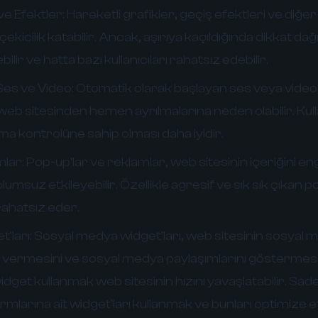
e Efektler:
Hareketli grafikler, geçiş efektleri ve diğe
kicilik katabilir. Ancak, aşırıya kaçıldığında dikkat dağıt
ir ve hatta bazı kullanıcıları rahatsız edebilir.
es ve Video:
Otomatik olarak başlayan ses veya video, k
 web sitesinden hemen ayrılmalarına neden olabilir. Kull
a kontrolüne sahip olması daha iyidir.
mlar:
Pop-up'lar ve reklamlar, web sitesinin içeriğini eng
lumsuz etkileyebilir. Özellikle agresif ve sık sık çıkan p
 rahatsız eder.
'ları:
Sosyal medya widget'ları, web sitesinin sosyal 
ı vermesini ve sosyal medya paylaşımlarını göstermesin
dget kullanmak web sitesinin hızını yavaşlatabilir. Sa
mlarına ait widget'ları kullanmak ve bunları optimize 