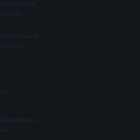
oları optimize
formansı
şık görünmesine
şturmak ve
arı
edef kitlesini
nu ve