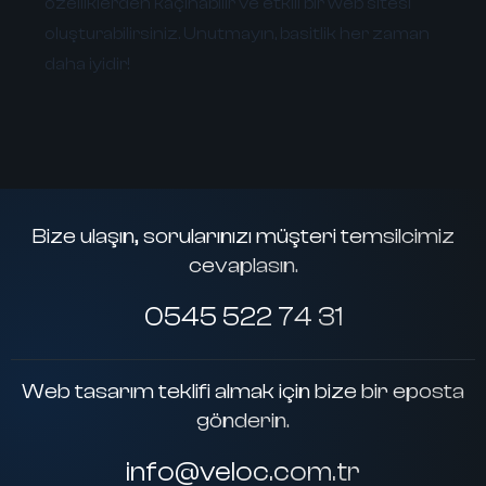
özelliklerden kaçınabilir ve etkili bir web sitesi
oluşturabilirsiniz. Unutmayın, basitlik her zaman
daha iyidir!
Bize ulaşın, sorularınızı müşteri temsilcimiz
cevaplasın.
0545 522 74 31
Web tasarım teklifi almak için bize bir eposta
gönderin.
info@veloc.com.tr