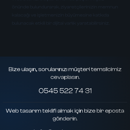
önünde bulundurarak, ziyaretçilerinizin memnun
kalacağı ve işletmenizin büyümesine katkıda
bulunacak etkili bir dijital varlık yaratabilirsiniz.
Bize ulaşın, sorularınızı müşteri temsilcimiz
cevaplasın.
0545 522 74 31
Web tasarım teklifi almak için bize bir eposta
gönderin.