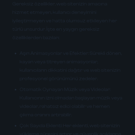
Gereksiz özellikler, web sitenizin amacına
hizmet etmeyen, kullanıcı deneyimini
iyileştirmeyen ve hatta olumsuz etkileyen her
türlü unsurdur. İşte en yaygın gereksiz
özelliklerden bazıları:
Aşırı Animasyonlar ve Efektler:
Sürekli dönen,
kayan veya titreyen animasyonlar,
kullanıcıların dikkatini dağıtır ve web sitenizin
profesyonel görünümünü zedeler.
Otomatik Oynayan Müzik veya Videolar:
Kullanıcının izni olmadan başlayan müzik veya
videolar, rahatsız edici olabilir ve hemen
çıkma oranını artırabilir.
Çok Sayıda Eklenti:
Her eklenti, web sitenizin
yükleme süresini artırır ve güvenlik açıklarına