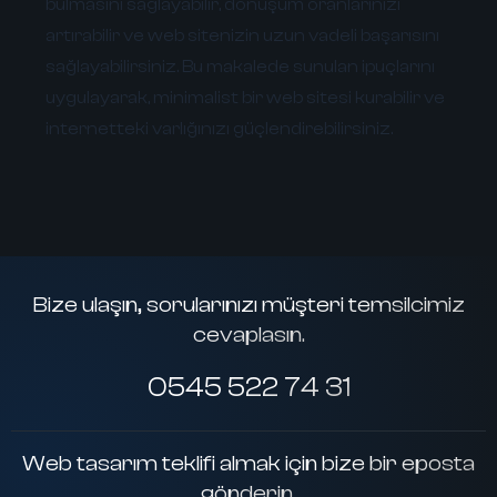
bulmasını sağlayabilir, dönüşüm oranlarınızı
artırabilir ve web sitenizin uzun vadeli başarısını
sağlayabilirsiniz. Bu makalede sunulan ipuçlarını
uygulayarak, minimalist bir web sitesi kurabilir ve
internetteki varlığınızı güçlendirebilirsiniz.
Bize ulaşın, sorularınızı müşteri temsilcimiz
cevaplasın.
0545 522 74 31
Web tasarım teklifi almak için bize bir eposta
gönderin.