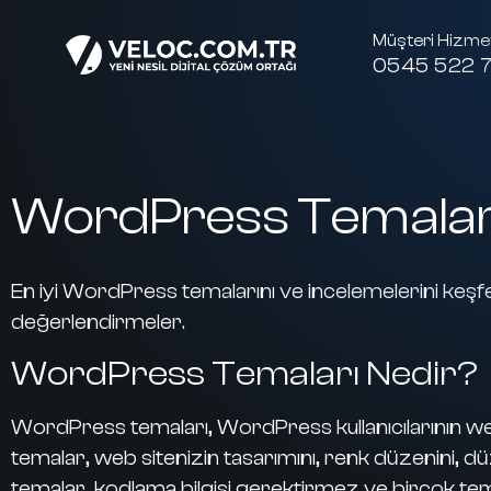
Müşteri Hizmet
0545 522 7
WordPress Temaları:
En iyi WordPress temalarını ve incelemelerini keşf
değerlendirmeler.
WordPress Temaları Nedir?
WordPress temaları, WordPress kullanıcılarının web
temalar, web sitenizin tasarımını, renk düzenini, düz
temalar, kodlama bilgisi gerektirmez ve birçok tem