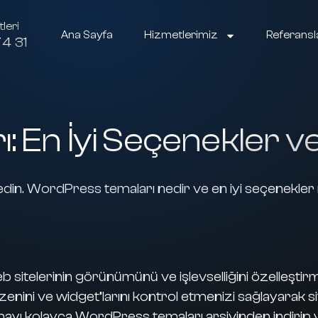
leri
Ana Sayfa
Hizmetlerimiz
Referansl
4 31
 En İyi Seçenekler v
edin. WordPress temaları nedir ve en iyi seçenekler 
 sitelerinin görünümünü ve işlevselliğini özelleştirm
enini ve widget’larını kontrol etmenizi sağlayarak sit
ayı kolayca WordPress temaları arşivinden indirip yü