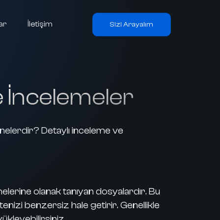
ar
İletişim
Sizi Arayalım
e İncelemeler
nelerdir? Detaylı inceleme ve
elerine olanak tanıyan dosyalardır. Bu
enizi benzersiz hale getirir. Genellikle
kleyebilirsiniz.