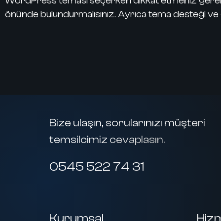
WordPress teması seçerken dikkat etmeniz gereken 
önünde bulundurmalısınız. Ayrıca tema desteği ve 
Bize ulaşın, sorularınızı müşteri
temsilcimiz cevaplasın.
0545 522 74 31
Kurumsal
Hiz