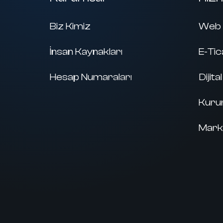
Biz Kimiz
Web 
İnsan Kaynakları
E-Tic
Hesap Numaraları
Dijit
Kurum
Mark