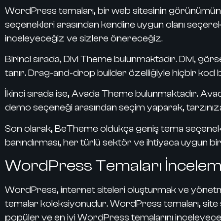
WordPress temaları
, bir web sitesinin görünümün
seçenekleri arasından kendine uygun olanı seçerek, s
inceleyeceğiz ve sizlere önereceğiz.
Birinci sırada,
Divi Theme
bulunmaktadır. Divi, görse
tanır. Drag-and-drop builder özelliğiyle hiçbir kod
İkinci sırada ise,
Avada Theme
bulunmaktadır. Avada,
demo seçeneği arasından seçim yaparak, tarzınıza e
Son olarak,
BeTheme
oldukça geniş tema seçenekl
barındırması, her türlü sektör ve ihtiyaca uygun bi
WordPress Temaları İncelem
WordPress, internet siteleri oluşturmak ve yönetme
temalar koleksiyonudur. WordPress temaları, site sa
popüler ve en iyi WordPress temalarını inceleyece