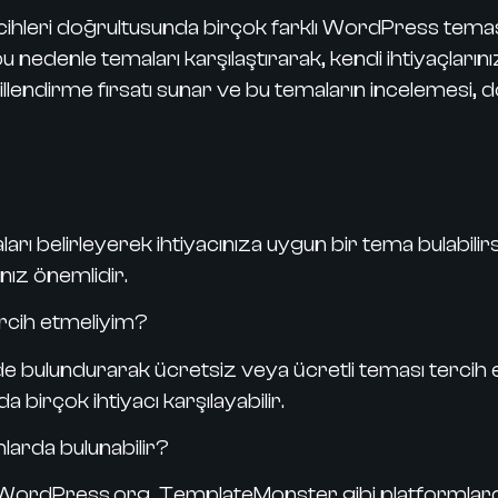
ve tercihleri doğrultusunda birçok farklı WordPress te
u nedenle temaları karşılaştırarak, kendi ihtiyaçları
 şekillendirme fırsatı sunar ve bu temaların incelemesi
belirleyerek ihtiyacınıza uygun bir tema bulabilirsini
nız önemlidir.
rcih etmeliyim?
lundurarak ücretsiz veya ücretli teması tercih edeb
 birçok ihtiyacı karşılayabilir.
larda bulunabilir?
rdPress.org, TemplateMonster gibi platformlardan 